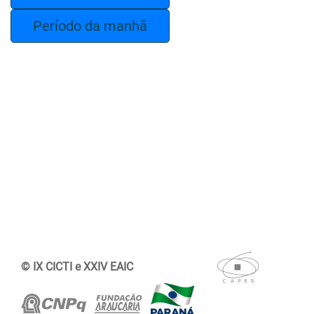
Período da manhã
© IX CICTI e XXIV EAIC