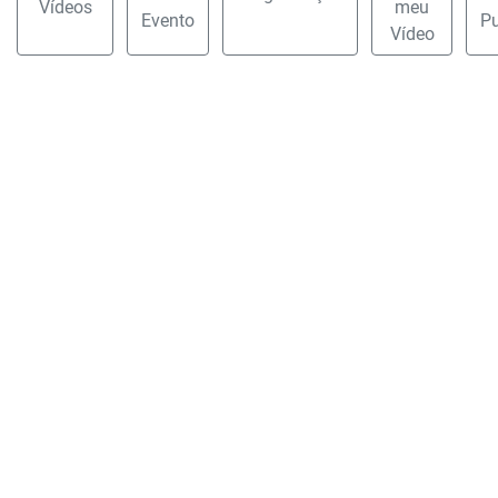
Vídeos
meu
Evento
Pu
Vídeo